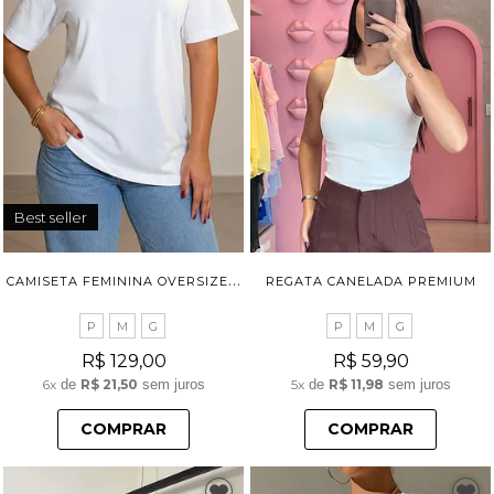
Best seller
C
AMISETA FEMININA OVERSIZE MAXI TSHIRT BELMONT
REGATA CANELADA PREMIUM
P
M
G
P
M
G
R$ 129,00
R$ 59,90
6x
de
R$ 21,50
sem juros
5x
de
R$ 11,98
sem juros
COMPRAR
COMPRAR