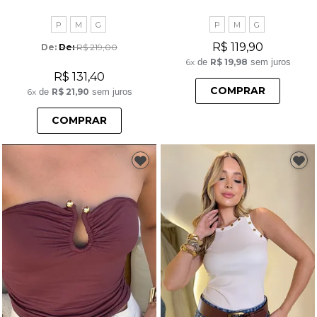
P
M
G
P
M
G
R$ 119,90
De: 
R$ 219,00
6x
de
R$ 19,98
sem juros
R$ 131,40
COMPRAR
6x
de
R$ 21,90
sem juros
COMPRAR