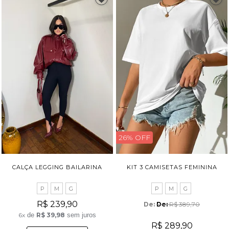
26% OFF
CALÇA LEGGING BAILARINA
KIT 3 CAMISETAS FEMININA
P
M
G
P
M
G
R$ 239,90
De: 
R$ 389,70
6x
de
R$ 39,98
sem juros
R$ 289,90