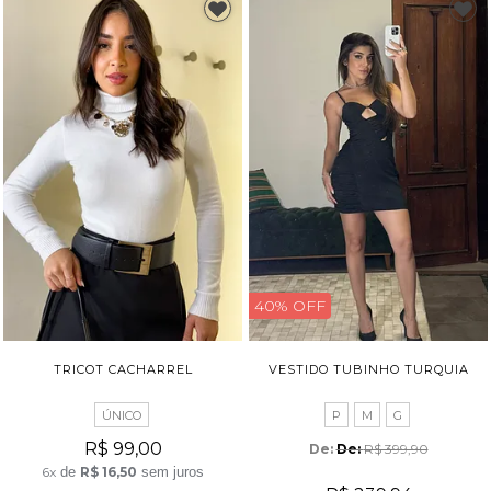
40% OFF
TRICOT CACHARREL
VESTIDO TUBINHO TURQUIA
ÚNICO
P
M
G
R$ 99,00
De: 
R$ 399,90
6x
de
R$ 16,50
sem juros