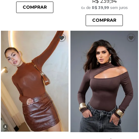
R$ 239,94
COMPRAR
6x
de
R$ 39,99
sem juros
COMPRAR