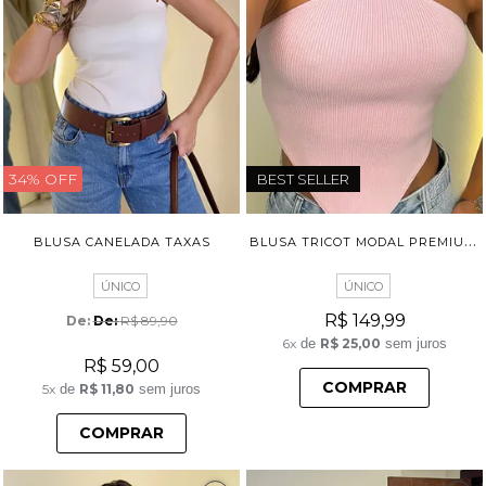
34% OFF
BEST SELLER
B
LUSA TRICOT MODAL PREMIUM LANA
BLUSA CANELADA TAXAS
ÚNICO
ÚNICO
R$ 149,99
De: 
R$ 89,90
6x
de
R$ 25,00
sem juros
R$ 59,00
COMPRAR
5x
de
R$ 11,80
sem juros
COMPRAR