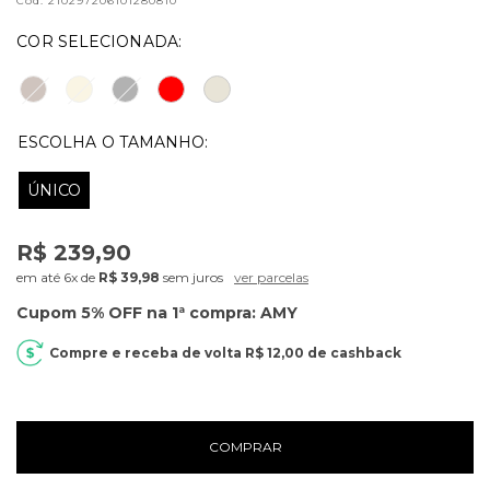
Cód.
210297206101280810
ÚNICO
R$ 239,90
6x
de
R$ 39,98
sem juros
ver parcelas
R$ 12,00
de cashback
COMPRAR