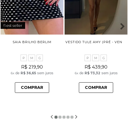
Best seller
V
ESTIDO TULE AMY (PRÉ - VENDA ENVIO 28/07)
SAIA BRILHO BERLIM
P
M
G
P
M
G
R$ 219,90
R$ 439,90
6x
de
R$ 36,65
sem juros
6x
de
R$ 73,32
sem juros
COMPRAR
COMPRAR