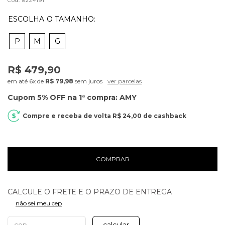
Cód.
8224191
P
M
G
R$ 479,90
6x
de
R$ 79,98
sem juros
ver parcelas
R$ 24,00
de cashback
COMPRAR
não sei meu cep