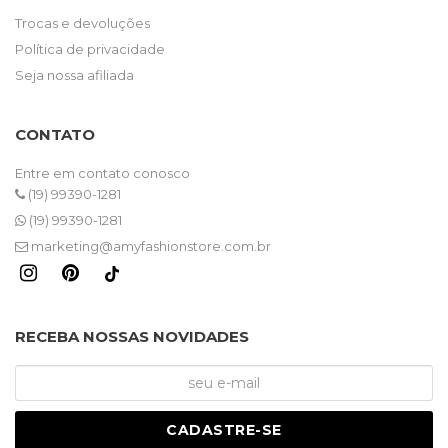
Trocas e devoluções
Política de privacidade
Seja nossa afiliada
CONTATO
Entre em contato conosco
(19) 99390-1281
(19) 99390-1281
marketing@amyfashionstore.com.br
RECEBA NOSSAS NOVIDADES
CADASTRE-SE