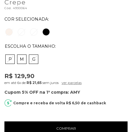
Crepe
Cód.
4930064
P
M
G
R$ 129,90
6x
de
R$ 21,65
sem juros
ver parcelas
R$ 6,50
de cashback
COMPRAR