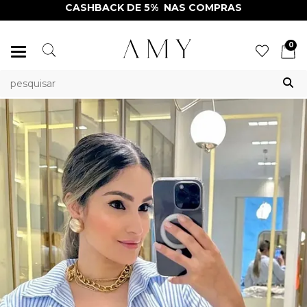
CASHBACK DE 5% NAS COMPRAS
0
Mudar
navegação