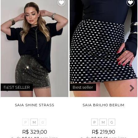
BEST SELLER
Best seller
SAIA SHINE STRASS
SAIA BRILHO BERLIM
P
M
G
P
M
G
R$ 329,00
R$ 219,90