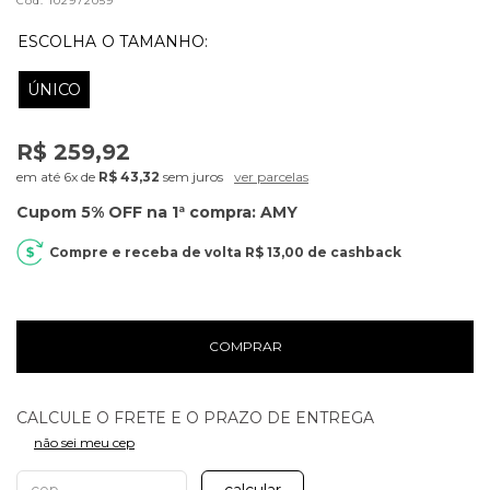
Cód.
102972059
ÚNICO
R$ 259,92
6x
de
R$ 43,32
sem juros
ver parcelas
R$ 13,00
de cashback
COMPRAR
não sei meu cep