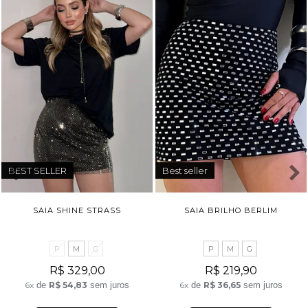
BEST SELLER
Best seller
SAIA SHINE STRASS
SAIA BRILHO BERLIM
P
M
G
P
M
G
R$ 329,00
R$ 219,90
6x
de
R$ 54,83
sem juros
6x
de
R$ 36,65
sem juros